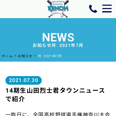
ホーム
チーム活動方針
NEWS
ニュース
お知らせ
月:
2021年7月
年間予定・活動場所
選手・スタッフ
ホーム
お知らせ
月:
2021年7月
OB紹介
体験・見学のお申し込みお問い合わせ
2021.07.30
14期生山田烈士君タウンニュース
で紹介
一昨日に、全国高校野球選手権神奈川大会