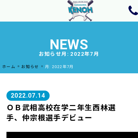
ホーム
チーム活動方針
NEWS
ニュース
お知らせ
月:
2022年7月
年間予定・活動場所
選手・スタッフ
ホーム
お知らせ
月:
2022年7月
OB紹介
体験・見学のお申し込みお問い合わせ
2022.07.14
ＯＢ武相高校在学二年生西林選
手、仲宗根選手デビュー