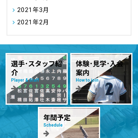
2021年3月
2021年2月
選手･スタッフ紹
体験･見学･入会
介
案内
Player & Staff
How to join
年間予定
Schedule