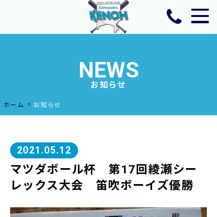
ホーム
チーム活動方針
NEWS
ニュース
お知らせ
年間予定・活動場所
選手・スタッフ
ホーム
お知らせ
OB紹介
体験・見学のお申し込みお問い合わせ
2021.05.12
マツダボール杯 第17回綾瀬シー
レックス大会 笛吹ボーイズ優勝