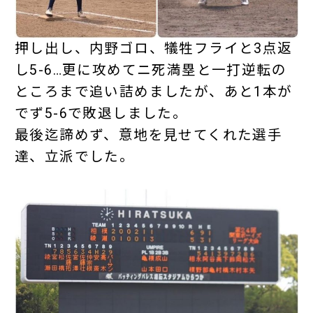
押し出し、内野ゴロ、犠牲フライと3点返
し5-6…更に攻めてニ死満塁と一打逆転の
ところまで追い詰めましたが、あと1本が
でず5-6で敗退しました。
最後迄諦めず、意地を見せてくれた選手
達、立派でした。