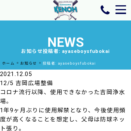
ホーム
チーム活動方針
NEWS
ニュース
お知らせ
投稿者:
ayaseboysfubokai
年間予定・活動場所
選手・スタッフ
ホーム
お知らせ
投稿者:
ayaseboysfubokai
OB紹介
2021.12.05
体験・見学のお申し込みお問い合わせ
12/5 吉岡広場整備
コロナ流行以降、使用できなかった吉岡浄水
場。
1年9ヶ月ぶりに使用解禁となり、今後使用頻
度が高くなることを想定し、父母は防球ネッ
ト張り。